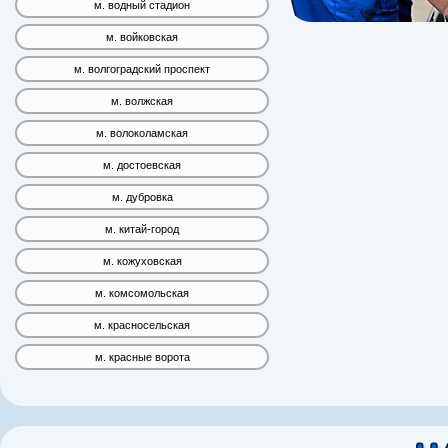
м. водный стадион
м. войковская
м. волгоградский проспект
м. волжская
м. волоколамская
м. достоевская
м. дубровка
м. китай-город
м. кожуховская
м. комсомольская
м. красносельская
м. красные ворота