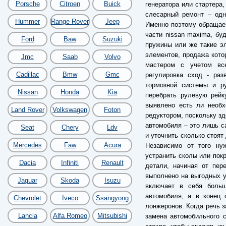
Porsche
Citroen
Buick
генератора или стартера,
слесарный ремонт – одн
Hummer
Range Rover
Jeep
Именно поэтому обращае
части nissan maxima, бу
Ford
Baw
Suzuki
пружины или же такие э
элементов, продажа кото
Jmc
Saab
Volvo
мастером с учетом все
Cadillac
Bmw
Gmc
регулировка сход - раз
тормозной системы и ру
Nissan
Honda
Kia
перебрать рулевую рейк
выявлено есть ли необх
Land Rover
Volkswagen
Foton
редуктором, поскольку зд
автомобиля – это лишь са
Seat
Chery
Ldv
и уточнить сколько стоят
Mercedes
Faw
Acura
Независимо от того ну
устранить сколы или пок
Dacia
Infiniti
Renault
детали, начиная от пер
выполнено на выгодных у
Jaguar
Skoda
Isuzu
включает в себя больш
автомобиля, а в конец 
Chevrolet
Iveco
Ssangyong
лонжеронов. Когда речь з
Lancia
Alfa Romeo
Mitsubishi
замена автомобильного с