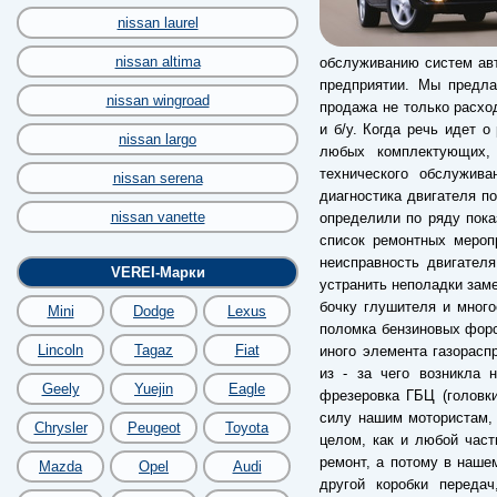
nissan laurel
nissan altima
обслуживанию систем авт
предприятии. Мы предла
nissan wingroad
продажа не только расхо
и б/у. Когда речь идет о
nissan largo
любых комплектующих,
технического обслужив
nissan serena
диагностика двигателя по
nissan vanette
определили по ряду пока
список ремонтных мероп
неисправность двигател
VEREI-Марки
устранить неполадки заме
бочку глушителя и много
Mini
Dodge
Lexus
поломка бензиновых форс
Lincoln
Tagaz
Fiat
иного элемента газорас
из - за чего возникла 
Geely
Yuejin
Eagle
фрезеровка ГБЦ (головки
силу нашим мотористам, 
Chrysler
Peugeot
Toyota
целом, как и любой час
ремонт, а потому в наше
Mazda
Opel
Audi
другой коробки переда