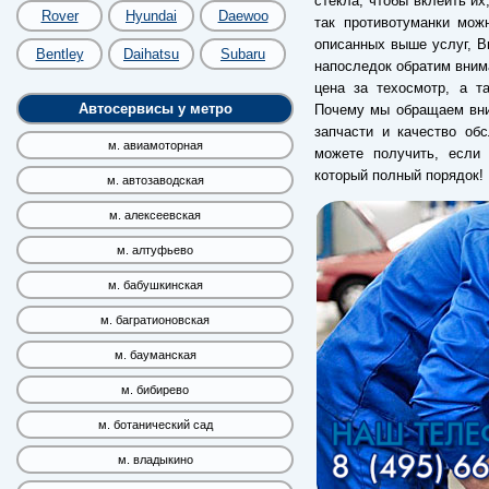
стекла, чтобы вклеить их
Rover
Hyundai
Daewoo
так противотуманки мож
описанных выше услуг, В
Bentley
Daihatsu
Subaru
напоследок обратим вним
цена за техосмотр, а т
Автосервисы у метро
Почему мы обращаем вним
запчасти и качество об
м. авиамоторная
можете получить, если 
который полный порядок!
м. автозаводская
м. алексеевская
м. алтуфьево
м. бабушкинская
м. багратионовская
м. бауманская
м. бибирево
м. ботанический сад
м. владыкино