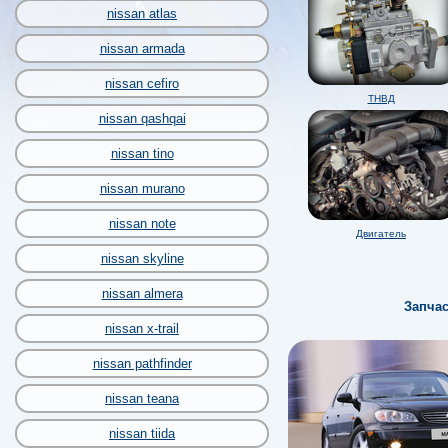
nissan atlas
nissan armada
nissan cefiro
ТНВД
nissan qashqai
nissan tino
nissan murano
nissan note
Двигатель
nissan skyline
nissan almera
Запча
nissan x-trail
nissan pathfinder
nissan teana
nissan tiida