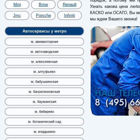
порядок, а потому мы п
Mini
Bmw
Renault
Узнать какова цена любо
КАСКО или ОСАГО, Вы мож
Jmc
Porsche
Infiniti
мы ждем Вашего звонка!
Автосервисы у метро
м. авиамоторная
м. автозаводская
м. алексеевская
м. алтуфьево
м. бабушкинская
м. багратионовская
м. бауманская
м. бибирево
м. ботанический сад
м. владыкино