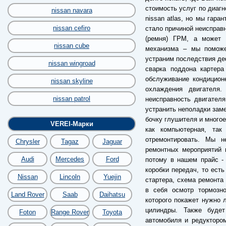
стоимость услуг по диагн
nissan navara
nissan atlas, но мы гара
nissan cefiro
стало причиной неисправ
(ремня) ГРМ, а может б
nissan cube
механизма – мы поможе
устраним последствия деф
nissan wingroad
сварка поддона картера
обслуживание кондицион
nissan skyline
охлаждения двигателя
nissan patrol
неисправность двигател
устранить неполадки заме
бочку глушителя и многое
VEREI-Марки
как компьютерная, так
отремонтировать. Мы 
Chrysler
Tagaz
Jaguar
ремонтных мероприятий 
Audi
Mercedes
Ford
потому в нашем прайс -
коробки передач, то есть
Nissan
Lincoln
Yuejin
стартера, схема ремонта
в себя осмотр тормозно
Land Rover
Saab
Daihatsu
которого покажет нужно 
цилиндры. Также буде
Foton
Range Rover
Toyota
автомобиля и редуктором