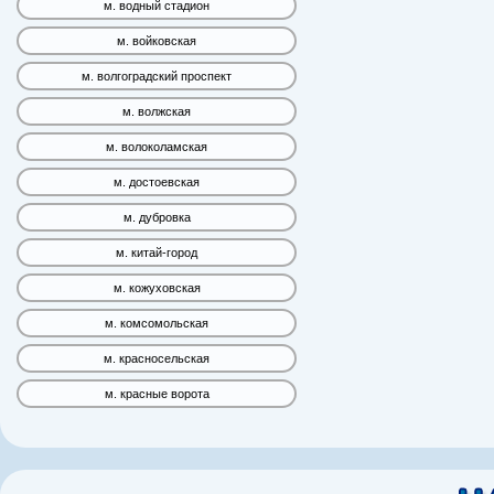
м. водный стадион
м. войковская
м. волгоградский проспект
м. волжская
м. волоколамская
м. достоевская
м. дубровка
м. китай-город
м. кожуховская
м. комсомольская
м. красносельская
м. красные ворота