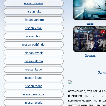
nissan serena
nissan juke
nissan vanette
Фары
nissan x-trail
nissan tino
nissan pathfinder
nissan avenir
Подвеска
nissan altima
nissan largo
Запч
nissan laurel
nissan teana
автомобиля, так как мы 
nissan maxima
внимание на то, что 
комплектующих, но и раз
nissan gloria
долго искать, где Вам по