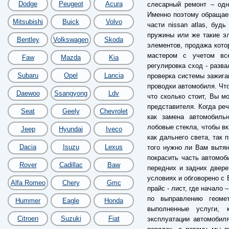
Dodge
Peugeot
Acura
слесарный ремонт – одн
Именно поэтому обращае
Mitsubishi
Buick
Volvo
части nissan atlas, буд
пружины или же такие э
Bentley
Volkswagen
Skoda
элементов, продажа кото
мастером с учетом все
Faw
Mazda
Kia
регулировка сход - разва
Subaru
Opel
Lancia
проверка системы зажиган
проводки автомобиля. Что
Daewoo
Ssangyong
Ldv
что сколько стоит, Вы м
представителя. Когда реч
Seat
Geely
Chevrolet
как замена автомобильн
лобовые стекла, чтобы вк
Jeep
Hyundai
Iveco
как дальнего света, так
Dacia
Isuzu
Lexus
того нужно ли Вам вытян
покрасить часть автомоб
Rover
Cadillac
Baw
передних и задних двере
условиях и обговорено с 
Alfa Romeo
Chery
Gmc
прайс - лист, где начало 
по выправлению геоме
Hummer
Eagle
Honda
выполненные услуги, 
Citroen
Suzuki
Fiat
эксплуатации автомобиля