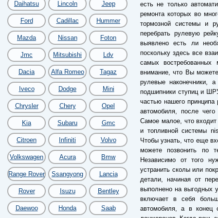
Daihatsu
Lincoln
Jeep
есть не только автомат
ремонта которых во мног
Ford
Cadillac
Hummer
тормозной системы и ру
перебрать рулевую рейк
Mazda
Nissan
Foton
выявлено есть ли необ
поскольку здесь все взаи
Jmc
Mitsubishi
Ldv
самых востребованных 
Dacia
Alfa Romeo
Tagaz
внимание, что Вы можете
рулевые наконечники, а
Iveco
Dodge
Mini
подшипники ступиц и ШРУ
частью нашего принципа 
Chrysler
Chery
Opel
автомобиля, после чего
Самое малое, что входит
Kia
Subaru
Gmc
и топливной системы ni
Citroen
Infiniti
Volvo
Чтобы узнать, что еще вх
можете позвонить по т
Volkswagen
Acura
Bmw
Независимо от того ну
устранить сколы или пок
Range Rover
Ssangyong
Lancia
детали, начиная от пер
выполнено на выгодных у
Rover
Isuzu
Bentley
включает в себя больш
Daewoo
Honda
Saab
автомобиля, а в конец 