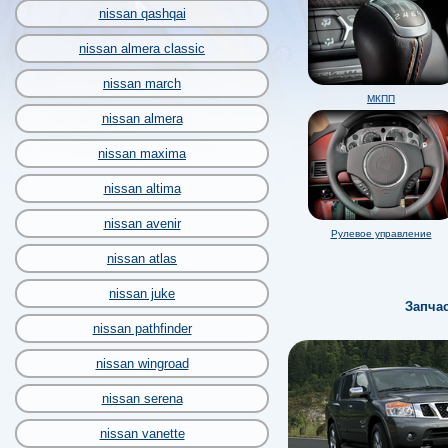
nissan qashqai
nissan almera classic
nissan march
МКПП
nissan almera
nissan maxima
nissan altima
nissan avenir
Рулевое управление
nissan atlas
nissan juke
Запча
nissan pathfinder
nissan wingroad
nissan serena
nissan vanette