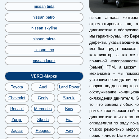
nissan tiida
nissan patrol
nissan armada контра
отремонтировать так, 
nissan skyline
диагностике и обслужива
мы гарантируем, что Вере
nissan micra
дефекты, указывающие на
мы без труда поможет 
nissan tino
катализатор, а так же 
nissan laurel
причиной неисправности
(ремня) ГРМ, а может б
механизма – мы поможе
VEREI-Марки
устраним последствия деф
сварка поддона картера
Toyota
Audi
Land Rover
обслуживание кондицион
Chevrolet
Geely
Suzuki
охлаждения двигателя. Ко
то, что замена любых к
Renault
Mercedes
Baw
рамках технического обс
диагностика двигателя по
Yuejin
Skoda
Fiat
определили по ряду пока
список ремонтных мероп
Jaguar
Peugeot
Faw
прайс - листе Вы можете 