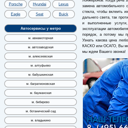
лонжеронов. Когда речь з
Porsche
Hyundai
Lexus
замена автомобильного с
стекла, чтобы вклеить и
Eagle
Seat
Buick
дальнего света, так прот
и выполненные услуги
Автосервисы у метро
эксплуатации автомобиля
порядок, а потому мы п
м. авиамоторная
Узнать какова цена любо
КАСКО или ОСАГО, Вы мож
м. автозаводская
мы ждем Вашего звонка!
м. алексеевская
м. алтуфьево
м. бабушкинская
м. багратионовская
м. бауманская
м. бибирево
м. ботанический сад
м. владыкино