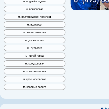
м. водный стадион
м. войковская
м. волгоградский проспект
м. волжская
м. волоколамская
м. достоевская
м. дубровка
м. китай-город
м. кожуховская
м. комсомольская
м. красносельская
м. красные ворота