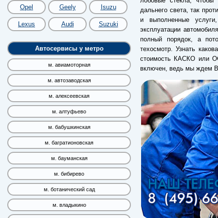
лобовые стекла, чтобы
Opel
Geely
Isuzu
дальнего света, так прот
и выполненные услуги
Lexus
Audi
Suzuki
эксплуатации автомобиля
полный порядок, а пот
Автосервисы у метро
техосмотр. Узнать каков
стоимость КАСКО или ОС
м. авиамоторная
включен, ведь мы ждем В
м. автозаводская
м. алексеевская
м. алтуфьево
м. бабушкинская
м. багратионовская
м. бауманская
м. бибирево
м. ботанический сад
м. владыкино