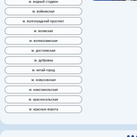
м. водный стадион
м. войковская
м. волгоградский проспект
м. волжская
м. волоколамская
м. достоевская
м. дубровка
м. китай-город
м. кожуховская
м. комсомольская
м. красносельская
м. красные ворота