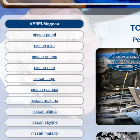
VEREI-Модели
ТО
nissan patrol
Ре
nissan juke
nissan serena
nissan note
nissan largo
nissan qashqai
nissan maxima
nissan altima
nissan skyline
nissan murano