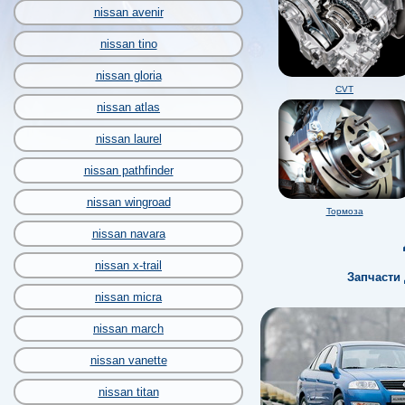
nissan avenir
nissan tino
nissan gloria
CVT
nissan atlas
nissan laurel
nissan pathfinder
nissan wingroad
Тормоза
nissan navara
nissan x-trail
Запчасти 
nissan micra
nissan march
nissan vanette
nissan titan