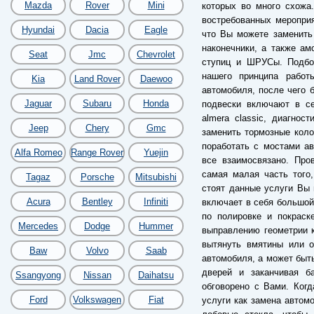
Mazda
Rover
Mini
которых во много схожа
востребованных меропри
Hyundai
Dacia
Eagle
что Вы можете заменить
наконечники, а также а
Seat
Jmc
Chevrolet
ступиц и ШРУСы. Подбор
нашего принципа работ
Kia
Land Rover
Daewoo
автомобиля, после чего б
Jaguar
Subaru
Honda
подвески включают в се
almera classic, диагнос
Jeep
Chery
Gmc
заменить тормозные коло
поработать с мостами ав
Alfa Romeo
Range Rover
Yuejin
все взаимосвязано. Про
самая малая часть того,
Tagaz
Porsche
Mitsubishi
стоят данные услуги Вы 
Acura
Bentley
Infiniti
включает в себя большой 
по полировке и покраск
Mercedes
Dodge
Hummer
выправлению геометрии к
вытянуть вмятины или о
Baw
Volvo
Saab
автомобиля, а может быть
дверей и заканчивая б
Ssangyong
Nissan
Daihatsu
обговорено с Вами. Когд
Ford
Volkswagen
Fiat
услуги как замена автомо