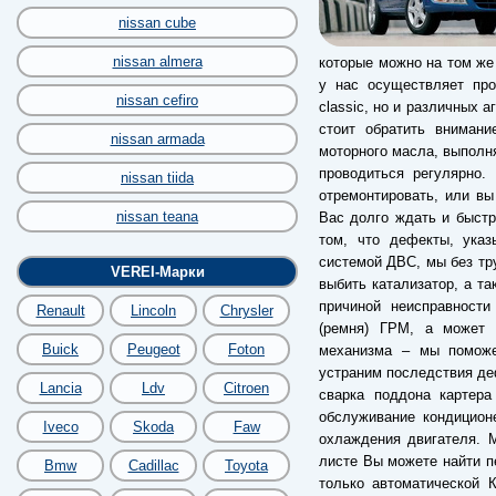
nissan cube
nissan almera
которые можно на том же
у нас осуществляет про
nissan cefiro
classic, но и различных а
стоит обратить вниман
nissan armada
моторного масла, выполн
проводиться регулярно.
nissan tiida
отремонтировать, или вы
nissan teana
Вас долго ждать и быстр
том, что дефекты, указ
системой ДВС, мы без тр
VEREI-Марки
выбить катализатор, а та
причиной неисправности
Renault
Lincoln
Chrysler
(ремня) ГРМ, а может б
Buick
Peugeot
Foton
механизма – мы поможе
устраним последствия деф
Lancia
Ldv
Citroen
сварка поддона картера
обслуживание кондицион
Iveco
Skoda
Faw
охлаждения двигателя. 
листе Вы можете найти пе
Bmw
Cadillac
Toyota
только автоматической 