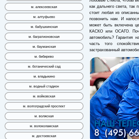
лобовые стекла, чтобы вк
как дальнего света, так 
м. алексеевская
стоит любая из описанн
м. алтуфьево
позвонить нам. И напос
может быть включена це
м. бабушкинская
КАСКО или ОСАГО. Поче
м. багратионовская
автомобиль? Гарантия на
часть того спокойств
м. бауманская
застрахованный автомоби
м. бибирево
м. ботанический сад
м. владыкино
м. водный стадион
м. войковская
м. волгоградский проспект
м. волжская
м. волоколамская
м. достоевская