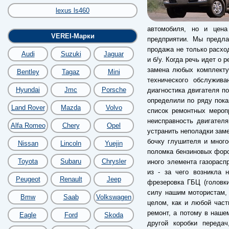
lexus ls460
автомобиля, но и цена
VEREI-Марки
предприятии. Мы предла
продажа не только расхо
Audi
Suzuki
Jaguar
и б/у. Когда речь идет о 
замена любых комплекту
Bentley
Tagaz
Mini
технического обслужив
Hyundai
Jmc
Porsche
диагностика двигателя по
определили по ряду пока
Land Rover
Mazda
Volvo
список ремонтных мероп
неисправность двигател
Alfa Romeo
Chery
Opel
устранить неполадки заме
бочку глушителя и много
Nissan
Lincoln
Yuejin
поломка бензиновых форс
Toyota
Subaru
Chrysler
иного элемента газорас
из - за чего возникла 
Peugeot
Renault
Jeep
фрезеровка ГБЦ (головки
силу нашим мотористам, 
Bmw
Saab
Volkswagen
целом, как и любой час
ремонт, а потому в наше
Eagle
Ford
Skoda
другой коробки переда