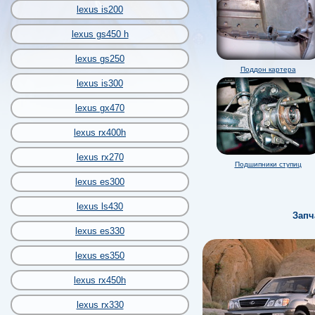
lexus is200
lexus gs450 h
lexus gs250
Поддон картера
lexus is300
lexus gx470
lexus rx400h
lexus rx270
Подшипники ступиц
lexus es300
lexus ls430
Запч
lexus es330
lexus es350
lexus rx450h
lexus rx330