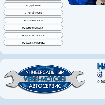
м. дубровка
м. китай-город
м. кожуховская
м. комсомольская
м. красносельская
м. красные ворота
© 20