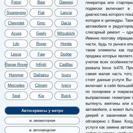
Foton
Baw
Daewoo
генератора или стартер
подвески включают в 
Ssangyong
Fiat
Lancia
диагностика которого пок
колодки и цилиндры. Так
Chevrolet
Gmc
Dacia
автомобиля и редуктором
слесарный ремонт – одн
Acura
Geely
Mitsubishi
Именно поэтому обращае
Ldv
Rover
Honda
части, будь то рычаги ил
такие элементы как по
Lexus
Faw
Dodge
продажа которых являетс
учетом всех особенносте
Range Rover
Infiniti
Cadillac
развала lexus lx470. П
самая малая часть того,
Hummer
Daihatsu
Isuzu
стоят данные услуги Вы 
Mercedes
Citroen
Iveco
включает в себя большой 
по полировке и покраск
Seat
Kia
Buick
выправлению геометрии к
вытянуть вмятины или о
автомобиля, а может быть
Автосервисы у метро
дверей и заканчивая б
м. авиамоторная
обговорено с Вами. Когд
услуги как замена автомо
м. автозаводская