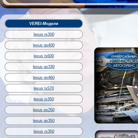
VEREI-Модели
lexus rx300
lexus gs400
lexus ls600
lexus gs330
lexus gx460
lexus lx570
lexus is350
lexus es250
lexus gs350
lexus rx350