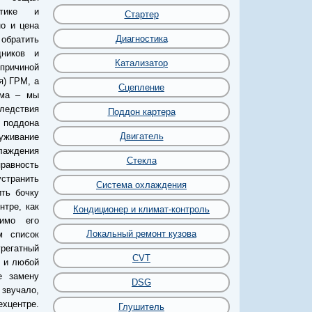
стике и
Стартер
о и цена
Диагностика
 обратить
ников и
Катализатор
 причиной
я) ГРМ, а
Сцепление
зма – мы
следствия
Поддон картера
 поддона
Двигатель
уживание
лаждения
Стекла
равность
странить
Система охлаждения
ить бочку
нтре, как
Кондиционер и климат-контроль
димо его
Локальный ремонт кузова
м список
грегатный
CVT
к и любой
е замену
DSG
 звучало,
хцентре.
Глушитель