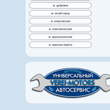
м. дубровка
м. китай-город
м. кожуховская
м. комсомольская
м. красносельская
м. красные ворота