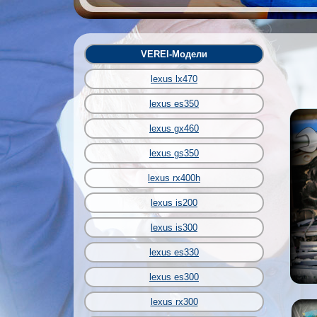
VEREI-Модели
lexus lx470
lexus es350
lexus gx460
lexus gs350
lexus rx400h
lexus is200
lexus is300
lexus es330
lexus es300
lexus rx300