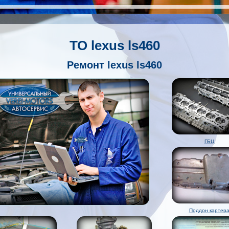
ТО lexus ls460
Ремонт lexus ls460
ГБЦ
Поддон картер