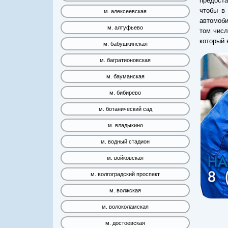
предост
чтобы в
м. алексеевская
автомоби
м. алтуфьево
том чис
который 
м. бабушкинская
м. багратионовская
м. бауманская
м. бибирево
м. ботанический сад
м. владыкино
м. водный стадион
м. войковская
м. волгоградский проспект
м. волжская
м. волоколамская
м. достоевская