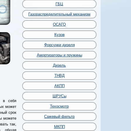
ГБЦ
Газораспределительный механизм
ОСАГО
Кузов
Форсунки дизеля
Амортизаторы и пружины
Дизель
ТНВД
АКПП
ШРУСы
т в себя
Техосмотр
рых может
нный срок
Сажевый фильтр
ы можете
вать так,
МКПП
о общая