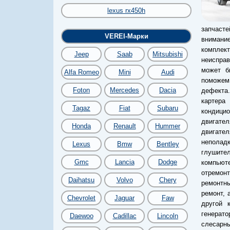
lexus rx450h
запчасте
VEREI-Марки
внимани
комплект
Jeep
Saab
Mitsubishi
неисправ
может б
Alfa Romeo
Mini
Audi
поможем 
Foton
Mercedes
Dacia
дефекта
картера
Tagaz
Fiat
Subaru
кондици
двигате
Honda
Renault
Hummer
двигате
неполадк
Lexus
Bmw
Bentley
глушител
Gmc
Lancia
Dodge
компьют
отремон
Daihatsu
Volvo
Chery
ремонтны
ремонт, 
Chevrolet
Jaguar
Faw
другой 
генерато
Daewoo
Cadillac
Lincoln
слесарн