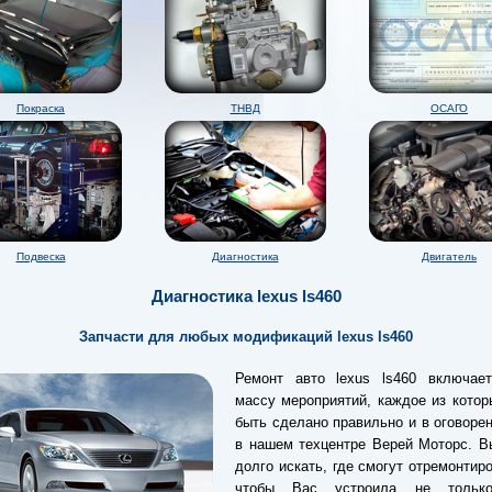
Покраска
ТНВД
ОСАГО
Подвеска
Диагностика
Двигатель
Диагностика lexus ls460
Запчасти для любых модификаций lexus ls460
Ремонт авто lexus ls460 включае
массу мероприятий, каждое из кото
быть сделано правильно и в оговоре
в нашем техцентре Верей Моторс. В
долго искать, где смогут отремонтиро
чтобы Вас устроила не тольк