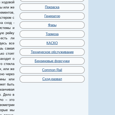
 ходовой
Покраска
ны или же
ементов,
Генератор
астером с
ка сход -
Фары
истемы и
вую рейку
Тормоза
 есть ли
КАСКО
десь все
шь самая
Техническое обслуживание
ько стоят
аходит о
Бензиновые форсунки
го стекла
х, или же
Common Rail
жно через
Сход-развал
тины или
ожет быть
канчивая
. Дело в
ло – это
геометрии
торые мы