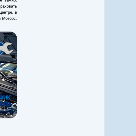
е важно,
раховать
центре, в
 Моторс,