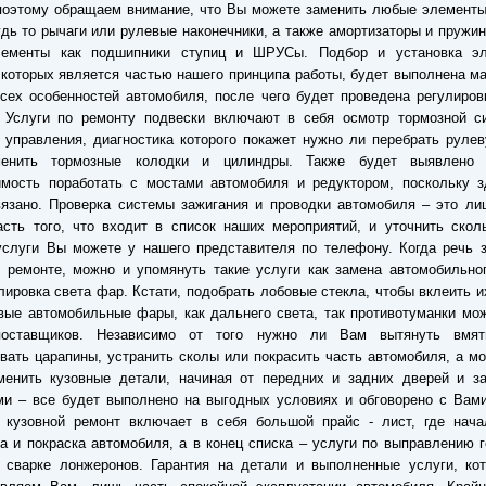
поэтому обращаем внимание, что Вы можете заменить любые элементы
удь то рычаги или рулевые наконечники, а также амортизаторы и пружи
лементы как подшипники ступиц и ШРУСы. Подбор и установка эл
которых является частью нашего принципа работы, будет выполнена м
сех особенностей автомобиля, после чего будет проведена регулиров
. Услуги по ремонту подвески включают в себя осмотр тормозной с
 управления, диагностика которого покажет нужно ли перебрать руле
енить тормозные колодки и цилиндры. Также будет выявлено
имость поработать с мостами автомобиля и редуктором, поскольку з
язано. Проверка системы зажигания и проводки автомобиля – это ли
сть того, что входит в список наших мероприятий, и уточнить скол
слуги Вы можете у нашего представителя по телефону. Когда речь з
 ремонте, можно и упомянуть такие услуги как замена автомобильно
лировка света фар. Кстати, подобрать лобовые стекла, чтобы вклеить и
вые автомобильные фары, как дальнего света, так противотуманки мо
оставщиков. Независимо от того нужно ли Вам вытянуть вмя
вать царапины, устранить сколы или покрасить часть автомобиля, а м
менить кузовные детали, начиная от передних и задних дверей и за
и – все будет выполнено на выгодных условиях и обговорено с Вами
о кузовной ремонт включает в себя большой прайс - лист, где нача
а и покраска автомобиля, а в конец списка – услуги по выправлению 
и сварке лонжеронов. Гарантия на детали и выполненные услуги, ко