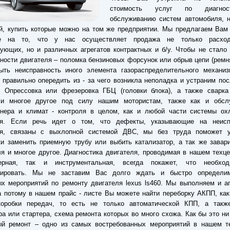
стоимость услуг по диагно
обслуживанию систем автомобиля, н
й, купить которые можно на том же предприятии. Мы предлагаем Вам
е на то, что у нас осуществляет продажа не только расход
ующих, но и различных агрегатов контрактных и б/у. Чтобы не стало
ности двигателя – поломка бензиновых форсунок или обрыв цепи (ремн
ыть неисправность иного элемента газораспределительного механи
правильно опередить из - за чего возникла неполадка и устраним по
. Опрессовка или фрезеровка ГБЦ (головки блока), а также сварка
 и многое другое под силу нашим мотористам, также как и обсл
онера и климат - контроля в целом, как и любой части системы ох
ля. Если речь идет о том, что дефекты, указывающие на неисп
ля, связаны с выхлопной системой ДВС, мы без труда поможет у
и заменить приемную трубу или выбить катализатор, а так же завар
я и многое другое. Диагностика двигателя, проводимая в нашем техце
ерная, так и инструментальная, всегда покажет, что необхо
тировать. Мы не заставим Вас долго ждать и быстро определи
х мероприятий по ремонту двигателя lexus ls460. Мы выполняем и а
а потому в нашем прайс - листе Вы можете найти переборку АКПП, ка
коробки передач, то есть не только автоматической КПП, а такж
ра или стартера, схема ремонта которых во много схожа. Как бы это ни
ый ремонт – одно из самых востребованных мероприятий в нашем те