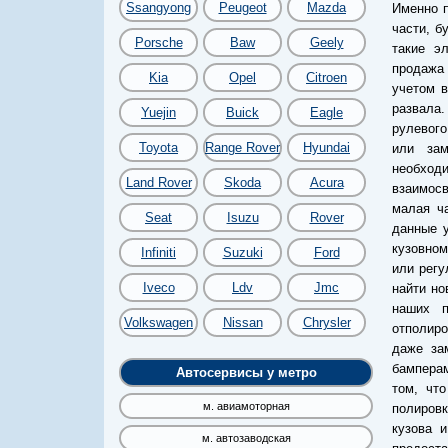
Ssangyong
Peugeot
Mazda
Именно 
части, б
Porsche
Baw
Geely
такие э
продажа 
Kia
Opel
Citroen
учетом в
развала
Yuejin
Buick
Eagle
рулевого
Toyota
Range Rover
Hyundai
или зам
необход
Land Rover
Skoda
Acura
взаимосв
малая ча
Seat
Isuzu
Rover
данные у
кузовном
Infiniti
Suzuki
Ford
или регу
Iveco
Ldv
Jmc
найти но
наших п
Volkswagen
Nissan
Chrysler
отполиро
даже за
бамперам
Автосервисы у метро
том, чт
м. авиамоторная
полировк
кузова 
м. автозаводская