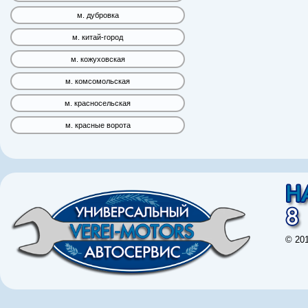
м. дубровка
м. китай-город
м. кожуховская
м. комсомольская
м. красносельская
м. красные ворота
© 20