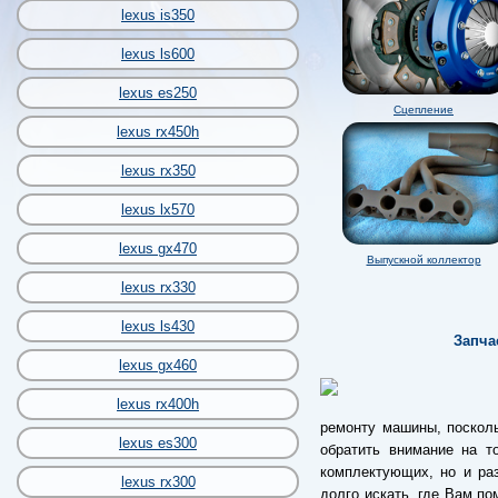
lexus is350
lexus ls600
lexus es250
Сцепление
lexus rx450h
lexus rx350
lexus lx570
lexus gx470
Выпускной коллектор
lexus rx330
lexus ls430
Запча
lexus gx460
lexus rx400h
ремонту машины, поскол
lexus es300
обратить внимание на т
комплектующих, но и раз
lexus rx300
долго искать, где Вам по