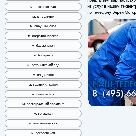
предлагаем вам застрахо
из услуг в нашем техцен
м. алексеевская
по телефону Верей Мотор
м. алтуфьево
м. бабушкинская
м. багратионовская
м. бауманская
м. бибирево
м. ботанический сад
м. владыкино
м. водный стадион
м. войковская
м. волгоградский проспект
м. волжская
м. волоколамская
м. достоевская