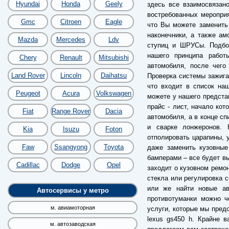
Hyundai
Honda
Geely
здесь все взаимосвязан
востребованных меропри
Gmc
Citroen
Eagle
что Вы можете заменить
наконечники, а также а
Mazda
Mercedes
Ldv
ступиц и ШРУСы. Подбор
нашего принципа работ
Chery
Renault
Mitsubishi
автомобиля, после чего
Land Rover
Lincoln
Daihatsu
Проверка системы зажига
что входит в список на
Peugeot
Acura
Volkswagen
можете у нашего предста
прайс - лист, начало кот
Fiat
Range Rover
Dacia
автомобиля, а в конце сп
и сварке лонжеронов.
Kia
Isuzu
Foton
отполировать царапины, 
Faw
Ssangyong
Toyota
даже заменить кузовные
бамперами – все будет вы
Cadillac
Dodge
Opel
заходит о кузовном ремон
стекла или регулировка с
или же найти новые ав
Автосервисы у метро
противотуманки можно ч
м. авиамоторная
услуги, которые мы пред
lexus gs450 h. Крайне 
м. автозаводская