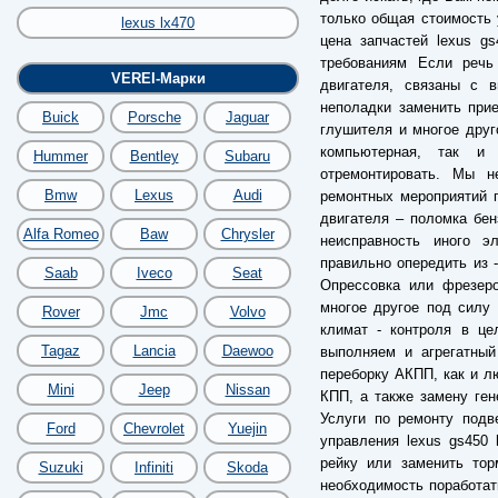
только общая стоимость 
lexus lx470
цена запчастей lexus g
требованиям Если речь
VEREI-Марки
двигателя, связаны с 
неполадки заменить прие
Buick
Porsche
Jaguar
глушителя и многое друг
компьютерная, так и 
Hummer
Bentley
Subaru
отремонтировать. Мы 
Bmw
Lexus
Audi
ремонтных мероприятий п
двигателя – поломка бе
Alfa Romeo
Baw
Chrysler
неисправность иного э
правильно опередить из 
Saab
Iveco
Seat
Опрессовка или фрезеро
многое другое под силу
Rover
Jmc
Volvo
климат - контроля в це
Tagaz
Lancia
Daewoo
выполняем и агрегатный
переборку АКПП, как и лю
Mini
Jeep
Nissan
КПП, а также замену ген
Услуги по ремонту подв
Ford
Chevrolet
Yuejin
управления lexus gs450 
рейку или заменить тор
Suzuki
Infiniti
Skoda
необходимость поработат