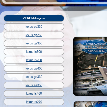
VEREI-Модели
lexus es330
lexus gs250
lexus gs350
lexus is300
lexus is200
lexus gs400
lexus gs330
lexus es350
lexus ls460
lexus rx270