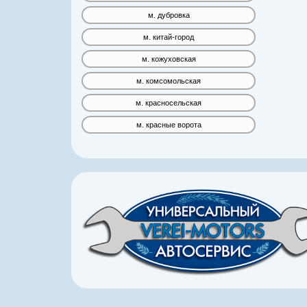
м. дубровка
м. китай-город
м. кожуховская
м. комсомольская
м. красносельская
м. красные ворота