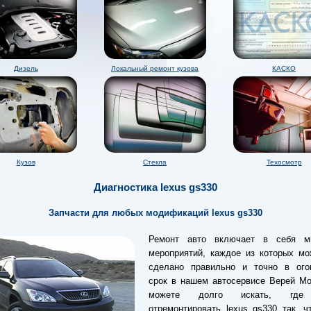
Дизель
Локальный ремонт кузова
КАСКО
Кузов
Стекла
Техосмотр
Диагностика lexus gs330
Запчасти для любых модификаций lexus gs330
Ремонт авто включает в себя м
мероприятий, каждое из которых мо
сделано правильно и точно в ого
срок в нашем автосервисе Верей Мо
можете долго искать, где 
отремонтировать lexus gs330 так, 