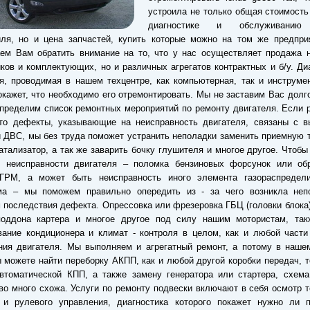
устроила не только общая стоимость
диагностике и обслуживанию
иля, но и цена запчастей, купить которые можно на том же предпри
ем Вам обратить внимание на то, что у нас осуществляет продажа н
ков и комплектующих, но и различных агрегатов контрактных и б/у. Ди
я, проводимая в нашем техцентре, как компьютерная, так и инструме
окажет, что необходимо его отремонтировать. Мы не заставим Вас долг
пределим список ремонтных мероприятий по ремонту двигателя. Если 
что дефекты, указывающие на неисправность двигателя, связаны с в
 ДВС, мы без труда поможет устранить неполадки заменить приемную 
атализатор, а так же заварить бочку глушителя и многое другое. Чтобы
й неисправности двигателя – поломка бензиновых форсунок или об
 ГРМ, а может быть неисправность иного элемента газораспредели
ма – мы поможем правильно опередить из - за чего возникла неп
 последствия дефекта. Опрессовка или фрезеровка ГБЦ (головки блока)
поддона картера и многое другое под силу нашим мотористам, так
ание кондиционера и климат - контроля в целом, как и любой части
ия двигателя. Мы выполняем и агрегатный ремонт, а потому в нашем
 можете найти переборку АКПП, как и любой другой коробки передач, т
втоматической КПП, а также замену генератора или стартера, схема
во много схожа. Услуги по ремонту подвески включают в себя осмотр 
 и рулевого управления, диагностика которого покажет нужно ли п