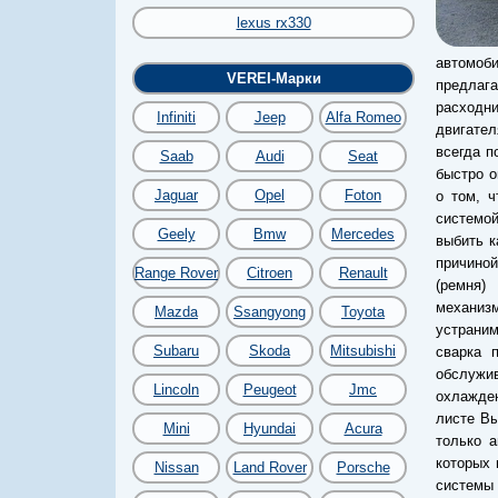
lexus rx330
автомоб
VEREI-Марки
предлага
расходни
Infiniti
Jeep
Alfa Romeo
двигател
всегда п
Saab
Audi
Seat
быстро о
Jaguar
Opel
Foton
о том, 
системой
Geely
Bmw
Mercedes
выбить к
причино
Range Rover
Citroen
Renault
(ремня)
механиз
Mazda
Ssangyong
Toyota
устраним
Subaru
Skoda
Mitsubishi
сварка 
обслужив
Lincoln
Peugeot
Jmc
охлажден
листе Вы
Mini
Hyundai
Acura
только а
которых 
Nissan
Land Rover
Porsche
системы