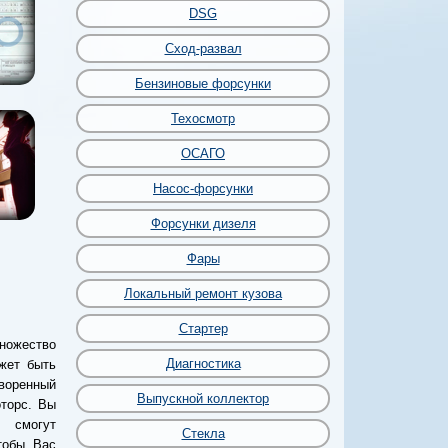
DSG
Сход-развал
Бензиновые форсунки
Техосмотр
ОСАГО
Насос-форсунки
Форсунки дизеля
Фары
Локальный ремонт кузова
Стартер
ножество
Диагностика
жет быть
воренный
Выпускной коллектор
торс. Вы
смогут
Стекла
чтобы Вас