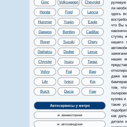
Gmc
Volkswagen
Chevrolet
рулевую 
ли необх
Honda
Ford
Lancia
здесь вс
востреб
Hummer
Yuejin
Eagle
что Вы 
наконечн
Daewoo
Bentley
Cadillac
ступиц 
Rover
Suzuki
Chery
нашего 
автомоби
Daihatsu
Dodge
Lexus
зажигани
наших м
Chrysler
Isuzu
Tagaz
предста
отполиро
Volvo
Fiat
Baw
даже за
Ldv
Iveco
Kia
бамперам
том, чт
Buick
Dacia
Faw
полировк
кузова и
такие ус
Автосервисы у метро
подобрат
м. авиамоторная
как даль
детали 
м. автозаводская