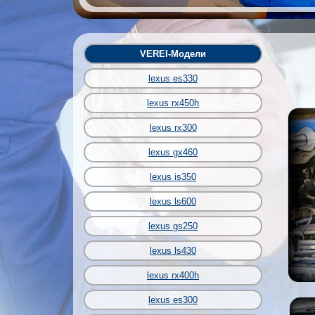
VEREI-Модели
lexus es330
lexus rx450h
lexus rx300
lexus gx460
lexus is350
lexus ls600
lexus gs250
lexus ls430
lexus rx400h
lexus es300