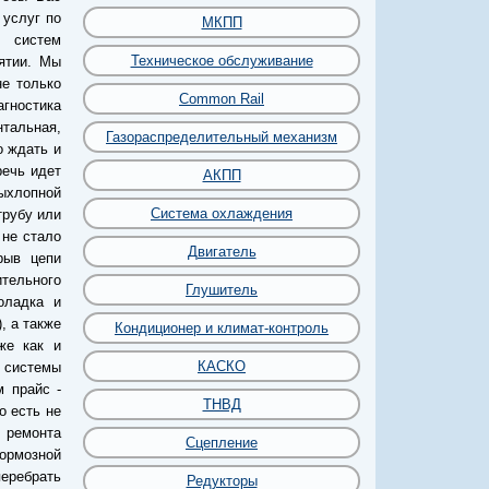
 услуг по
МКПП
 систем
Техническое обслуживание
ятии. Мы
е только
Common Rail
агностика
нтальная,
Газораспределительный механизм
о ждать и
речь идет
АКПП
ыхлопной
Система охлаждения
трубу или
 не стало
Двигатель
рыв цепи
тельного
Глушитель
оладка и
, а также
Кондиционер и климат-контроль
же как и
КАСКО
 системы
 прайс -
ТНВД
о есть не
 ремонта
Сцепление
тормозной
еребрать
Редукторы