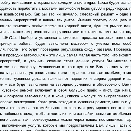
рейку или заменить тормозные колодки и цилиндры. Также будет выяв
одимость поработать с мостами автомобиля lexus gs330 и редуктором, 
е взаимосвязано. Как бы это ни звучало, слесарный ремонт – одно 
ованных мероприятий в нашем техцентре. Именно поэтому обращаем в
можете заменить любые элементы ходовой части, будь то рычаги или
ики, а также амортизаторы и пружины или же такие элементы как по
и ШРУСы. Подбор и установка элементов, продажа которых являетс
принципа работы, будет выполнена мастером с учетом всех особ
ля, после чего будет проведена регулировка сход - развала. Проверк
я и проводки автомобиля – это лишь самая малая часть того, что входит
ероприятий, и уточнить сколько стоят данные услуги Вы можете 
вителя по телефону. Независимо от того нужно ли Вам вытянуть вмя
вать царапины, устранить сколы или покрасить часть автомобиля, а м
менить кузовные детали, начиная от передних и задних дверей и за
и – все будет выполнено на выгодных условиях и обговорено с Вами
о кузовной ремонт включает в себя большой прайс - лист, где нача
а и покраска автомобиля, а в конец списка – услуги по выправлению 
 сварке лонжеронов. Когда речь заходит о кузовном ремонте, можно и 
луги как замена автомобильного стекла или регулировка света фар.
ь лобовые стекла, чтобы вклеить их, или же найти новые автомобиль
него света, так противотуманки можно через наших поставщиков. Га
и выполненные услуги, которые мы предоставляем Вам, лишь часть с