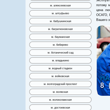
эксплуа
потому м
м. алексеевская
цена лю
м. алтуфьево
ОСАГО, 
Вашего з
м. бабушкинская
м. багратионовская
м. бауманская
м. бибирево
м. ботанический сад
м. владыкино
м. водный стадион
м. войковская
м. волгоградский проспект
м. волжская
м. волоколамская
м. достоевская