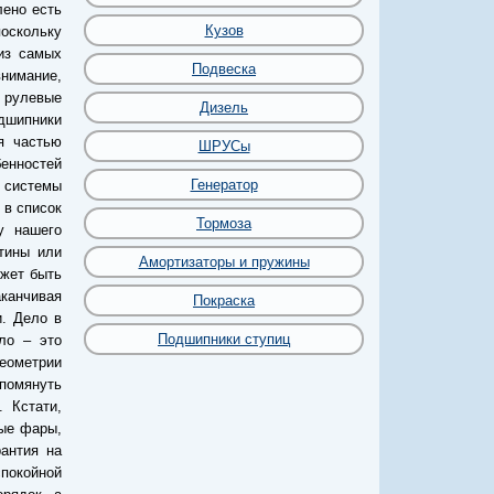
лено есть
Кузов
поскольку
из самых
Подвеска
нимание,
 рулевые
Дизель
дшипники
я частью
ШРУСы
енностей
Генератор
а системы
 в список
Тормоза
у нашего
тины или
Амортизаторы и пружины
ожет быть
канчивая
Покраска
. Дело в
Подшипники ступиц
ло – это
геометрии
упомянуть
 Кстати,
ные фары,
рантия на
покойной