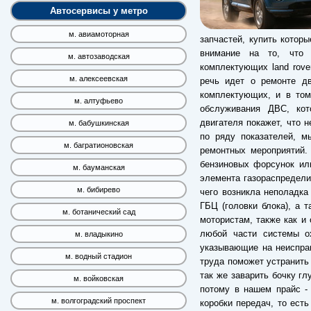
Автосервисы у метро
м. авиамоторная
запчастей, купить котор
внимание на то, что 
м. автозаводская
комплектующих land rover
м. алексеевская
речь идет о ремонте дв
комплектующих, и в том
м. алтуфьево
обслуживания ДВС, кот
двигателя покажет, что 
м. бабушкинская
по ряду показателей, м
м. багратионовская
ремонтных мероприятий.
бензиновых форсунок ил
м. бауманская
элемента газораспредели
м. бибирево
чего возникла неполадка
ГБЦ (головки блока), а 
м. ботанический сад
мотористам, также как и 
любой части системы о
м. владыкино
указывающие на неиспра
м. водный стадион
труда поможет устранить
так же заварить бочку гл
м. войковская
потому в нашем прайс -
м. волгоградский проспект
коробки передач, то есть