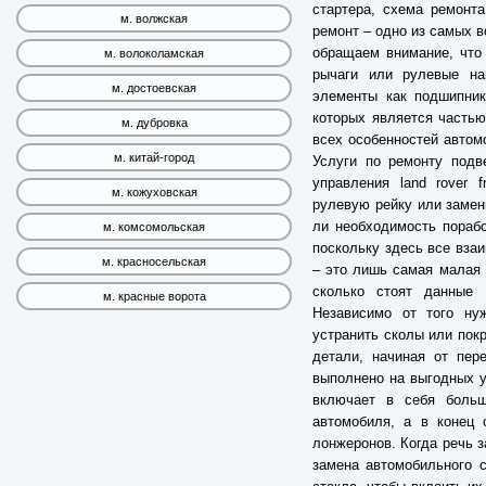
стартера, схема ремонт
м. волжская
ремонт – одно из самых 
обращаем внимание, что
м. волоколамская
рычаги или рулевые на
м. достоевская
элементы как подшипник
которых является частью
м. дубровка
всех особенностей автомо
м. китай-город
Услуги по ремонту подв
управления land rover f
м. кожуховская
рулевую рейку или замен
ли необходимость поработ
м. комсомольская
поскольку здесь все вза
м. красносельская
– это лишь самая малая ч
сколько стоят данные
м. красные ворота
Независимо от того ну
устранить сколы или пок
детали, начиная от пер
выполнено на выгодных у
включает в себя больш
автомобиля, а в конец 
лонжеронов. Когда речь з
замена автомобильного с