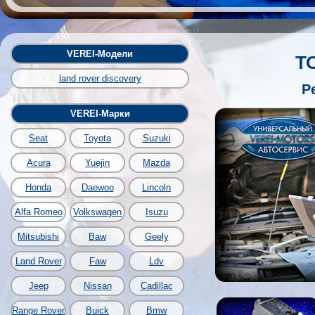
VEREI-Модели
ТО
land rover discovery
Р
VEREI-Марки
Seat
Toyota
Suzuki
Acura
Yuejin
Mazda
Honda
Daewoo
Lincoln
Alfa Romeo
Volkswagen
Isuzu
Mitsubishi
Baw
Geely
Land Rover
Faw
Ldv
Jeep
Nissan
Cadillac
Range Rover
Buick
Bmw