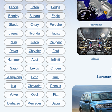
Lancia
Foton
Dodge
Bentley
Subaru
Eagle
Skoda
Chery
Porsche
Редукторы
Jaguar
Hyundai
Tagaz
Mini
Iveco
Peugeot
Rover
Chrysler
Ford
Мосты
Hummer
Audi
Infiniti
Saab
Lexus
Citroen
Запчасти
Ssangyong
Gmc
Jmc
Kia
Chevrolet
Renault
Volvo
Opel
Fiat
Daihatsu
Mercedes
Dacia