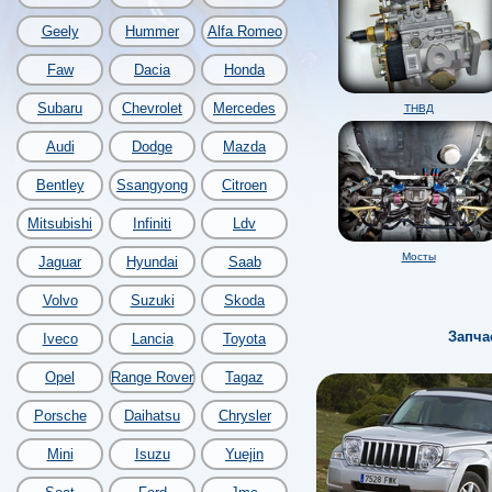
Geely
Hummer
Alfa Romeo
Faw
Dacia
Honda
Subaru
Chevrolet
Mercedes
ТНВД
Audi
Dodge
Mazda
Bentley
Ssangyong
Citroen
Mitsubishi
Infiniti
Ldv
Мосты
Jaguar
Hyundai
Saab
Volvo
Suzuki
Skoda
Запча
Iveco
Lancia
Toyota
Opel
Range Rover
Tagaz
Porsche
Daihatsu
Chrysler
Mini
Isuzu
Yuejin