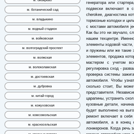
м. бибирево
генератора или стартер
подвески включают в с
м. ботанический сад
cherokee, диагностика ко
м. владыкино
тормозные колодки и цил
с мостами автомобиля je
м. водный стадион
Как бы это ни звучало, с
нашем техцентре. Именн
м. войковская
элементы ходовой части, 
м. волгоградский проспект
и пружины или же такие 
элементов, продажа кото
м. волжская
мастером с учетом все
м. волоколамская
регулировка сход - разва
проверка системы зажига
м. достоевская
автомобиля. Чтобы узна
сколько стоит, Вы може
м. дубровка
представителя. Независ
м. китай-город
царапины, устранить скол
кузовные детали, начина
м. кожуховская
будет выполнено на выго
м. комсомольская
ремонт включает в себя 
автомобиля, а в конец 
м. красносельская
лонжеронов. Когда речь з