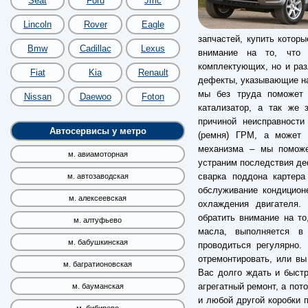
Seat
Ford
Jmc
Lincoln
Rover
Eagle
запчастей, купить котор
Bmw
Cadillac
Lexus
внимание на то, что 
комплектующих, но и разл
Fiat
Kia
Renault
дефекты, указывающие на
мы без труда поможет 
Nissan
Daewoo
Foton
катализатор, а так же 
причиной неисправности
Автосервисы у метро
(ремня) ГРМ, а может б
механизма – мы поможе
м. авиамоторная
устраним последствия деф
сварка поддона картера
м. автозаводская
обслуживание кондицион
м. алексеевская
охлаждения двигателя. 
обратить внимание на т
м. алтуфьево
масла, выполняется в
м. бабушкинская
проводиться регулярно.
отремонтировать, или вы
м. багратионовская
Вас долго ждать и быст
агрегатный ремонт, а пот
м. бауманская
и любой другой коробки п