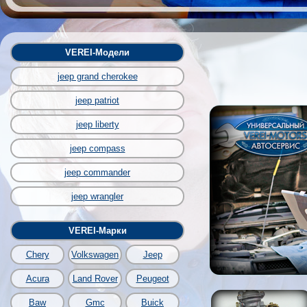
VEREI-Модели
jeep grand cherokee
jeep patriot
jeep liberty
jeep compass
jeep commander
jeep wrangler
VEREI-Марки
Chery
Volkswagen
Jeep
Acura
Land Rover
Peugeot
Baw
Gmc
Buick