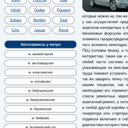
Volvo
Porsche
Baw
Infiniti
Dodge
Peugeot
которые можно на том же
Subaru
Bentley
Seat
у нас осуществляет про
агрегатов контрактных и 
Gmc
Jaguar
Rover
бензиновых форсунок ил
элемента газораспредели
Автосервисы у метро
чего возникла неполадка
ГБЦ (головки блока), а 
м. авиамоторная
мотористам, также как и 
любой части системы о
м. автозаводская
указывающие на неиспра
м. алексеевская
труда поможет устранить
так же заварить бочку гл
м. алтуфьево
нашем техцентре, как к
необходимо его отремонт
м. бабушкинская
список ремонтных меро
м. багратионовская
агрегатный ремонт, а пот
и любой другой коробки п
м. бауманская
генератора или стартер
м. бибирево
подвески включают в себ
диагностика которого пок
м. ботанический сад