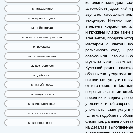
колодки и цилиндры. Так
автомобиля jaguar xk8 и 
м. владыкино
звучало, слесарный ре
м. водный стадион
техцентре. Именно по
элементы ходовой части, 
м. войковская
и пружины или же такие 
м. волгоградский проспект
элементов, продажа кото
мастером с учетом все
м. волжская
регулировка сход - ра
автомобиля – это лишь са
м. волоколамская
и уточнить сколько стоят
м. достоевская
Кузовной ремонт включа
обозначено услугами по
м. дубровка
находиться услуги по вы
м. китай-город
от того нужно ли Вам выт
покрасить часть автомоб
м. кожуховская
передних и задних двере
условиях и обговорено
м. комсомольская
упомянуть такие услуги 
м. красносельская
Кстати, подобрать лобовы
фары, как дальнего света
м. красные ворота
на детали и выполненные