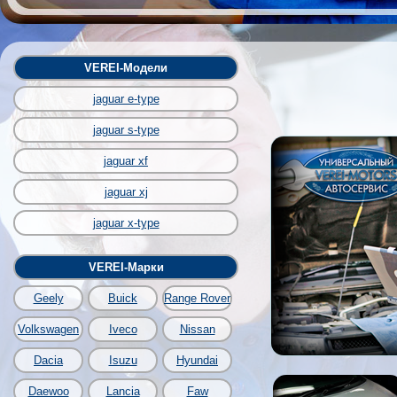
VEREI-Модели
jaguar e-type
jaguar s-type
jaguar xf
jaguar xj
jaguar x-type
VEREI-Марки
Geely
Buick
Range Rover
Volkswagen
Iveco
Nissan
Dacia
Isuzu
Hyundai
Daewoo
Lancia
Faw