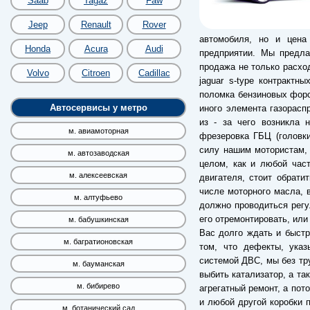
Saab
Tagaz
Faw
Jeep
Renault
Rover
автомобиля, но и цена 
Honda
Acura
Audi
предприятии. Мы предла
продажа не только расход
Volvo
Citroen
Cadillac
jaguar s-type контрактн
поломка бензиновых форс
Автосервисы у метро
иного элемента газорас
из - за чего возникла 
м. авиамоторная
фрезеровка ГБЦ (головки
силу нашим мотористам, 
м. автозаводская
целом, как и любой час
м. алексеевская
двигателя, стоит обрати
числе моторного масла, 
м. алтуфьево
должно проводиться регу
его отремонтировать, или
м. бабушкинская
Вас долго ждать и быстр
м. багратионовская
том, что дефекты, указ
системой ДВС, мы без тр
м. бауманская
выбить катализатор, а та
м. бибирево
агрегатный ремонт, а пот
и любой другой коробки п
м. ботанический сад