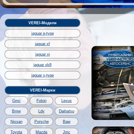
VEREI-Модели
jaguar e-type
jaguar xf
jaguar xj
jaguar xk8
jaguar x-type
VEREI-Марки
Gmc
Foton
Lexus
Bmw
Ldv
Daihatsu
Nissan
Porsche
Baw
Toyota
Mazda
Jmc