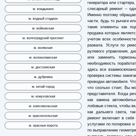
генератора или стартера,
слесарный ремонт – одн
м. владыкино
Именно поэтому обращае
м. водный стадион
части, будь то рычаги ил
такие элементы как по
м. войковская
продажа которых являетс
м. волгоградский проспект
учетом всех особенносте
развала. Услуги по рем
м. волжская
рулевого управления, ди
или заменить тормозн
м. волоколамская
необходимость поработат
м. достоевская
здесь все взаимосвязано
проверка системы зажиган
м. дубровка
проводки автомобиля. Что
м. китай-город
что сколько стоит, Вы м
представителя. Когда реч
м. кожуховская
как замена автомобильн
лобовые стекла, чтобы вк
м. комсомольская
как дальнего света, та
м. красносельская
ремонт включает в себя 
услугами по полировке и 
м. красные ворота
по выправлению геометрии