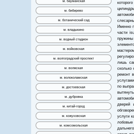
м. бауманская
которого
цилиндр
м. бибирево
автомоби
слесарн
м. ботанический сад
Именно 
м. владыкино
части is
пружины
м. водный стадион
элементо
м. войковская
мастеро
регулиро
м. волгоградский проспект
лишь са
сколько 
м. волжская
ремонт в
м. волоколамская
услугами
по выпра
м. достоевская
вытянут
м. дубровка
автомоби
дверей 
м. китай-город
обговоре
услуги к
м. кожуховская
лобовые
м. комсомольская
дальнего