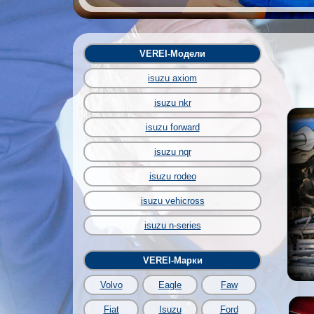
VEREI-Модели
isuzu axiom
isuzu nkr
isuzu forward
isuzu nqr
isuzu rodeo
isuzu vehicross
isuzu n-series
VEREI-Марки
Volvo
Eagle
Faw
Fiat
Isuzu
Ford