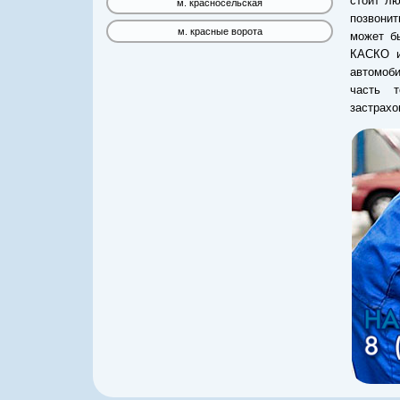
стоит лю
м. красносельская
позвони
м. красные ворота
может бы
КАСКО и
автомоби
часть т
застрахо