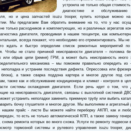
устроила не только общая стоимость
диагностике и обслуживанию
иля, но и цена запчастей isuzu trooper, купить которые можно н
ятии. Мы предлагаем Вам обратить внимание на то, что у нас осущ
не только расходников и комплектующих, но и различных агрегатов ко
иагностика двигателя, проводимая в нашем техцентре, как компьютерн
нтальная, всегда покажет, что необходимо его отремонтировать. Мы не
го ждать и быстро определим список ремонтных мероприятий по
ля. Чтобы не стало причиной неисправности двигателя – поломка бе
к или обрыв цепи (ремня) ГРМ, а может быть неисправность иного 
пределительного механизма – мы поможем правильно опередить из -
 неполадка и устраним последствия дефекта. Опрессовка или фрезер
и блока), а также сварка поддона картера и многое другое под си
ам, также как и обслуживание кондиционера и климат - контроля в цел
асти системы охлаждения двигателя. Если речь идет о том, что 
щие на неисправность двигателя, связаны с выхлопной системой ДВС
может устранить неполадки заменить приемную трубу или выбить катал
аварить бочку глушителя и многое другое. Мы выполняем и агрегатный 
в нашем прайс - листе Вы можете найти переборку АКПП, как и любо
передач, то есть не только автоматической КПП, а также замену генер
, схема ремонта которых во много схожа. Услуги по ремонту подвески
смотр тормозной системы и рулевого управления isuzu trooper, диа