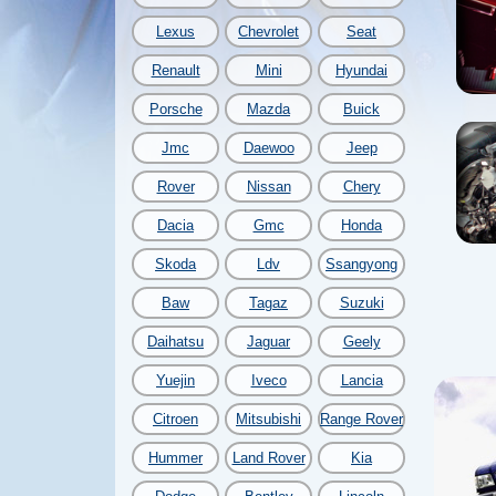
Lexus
Chevrolet
Seat
Renault
Mini
Hyundai
Porsche
Mazda
Buick
Jmc
Daewoo
Jeep
Rover
Nissan
Chery
Dacia
Gmc
Honda
Skoda
Ldv
Ssangyong
Baw
Tagaz
Suzuki
Daihatsu
Jaguar
Geely
Yuejin
Iveco
Lancia
Citroen
Mitsubishi
Range Rover
Hummer
Land Rover
Kia