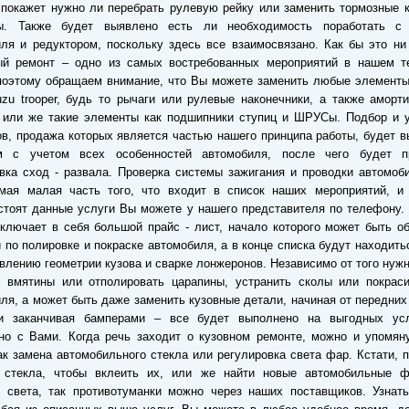
 покажет нужно ли перебрать рулевую рейку или заменить тормозные 
ы. Также будет выявлено есть ли необходимость поработать с
ля и редуктором, поскольку здесь все взаимосвязано. Как бы это ни
ый ремонт – одно из самых востребованных мероприятий в нашем те
поэтому обращаем внимание, что Вы можете заменить любые элементы
uzu trooper, будь то рычаги или рулевые наконечники, а также аморт
 или же такие элементы как подшипники ступиц и ШРУСы. Подбор и у
в, продажа которых является частью нашего принципа работы, будет 
м с учетом всех особенностей автомобиля, после чего будет п
вка сход - развала. Проверка системы зажигания и проводки автомоб
мая малая часть того, что входит в список наших мероприятий, и 
стоят данные услуги Вы можете у нашего представителя по телефону.
ключает в себя большой прайс - лист, начало которого может быть о
 по полировке и покраске автомобиля, а в конце списка будут находить
влению геометрии кузова и сварке лонжеронов. Независимо от того нуж
ь вмятины или отполировать царапины, устранить сколы или покраси
ля, а может быть даже заменить кузовные детали, начиная от передних
и заканчивая бамперами – все будет выполнено на выгодных ус
но с Вами. Когда речь заходит о кузовном ремонте, можно и упомян
ак замена автомобильного стекла или регулировка света фар. Кстати, 
 стекла, чтобы вклеить их, или же найти новые автомобильные ф
 света, так противотуманки можно через наших поставщиков. Узнать