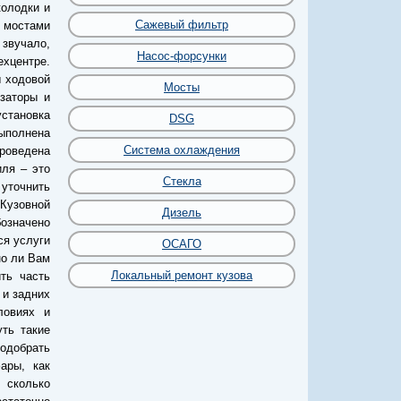
колодки и
Сажевый фильтр
 мостами
 звучало,
Насос-форсунки
хцентре.
 ходовой
Мосты
изаторы и
становка
DSG
выполнена
Система охлаждения
роведена
иля – это
Стекла
уточнить
 Кузовной
Дизель
бозначено
ся услуги
ОСАГО
но ли Вам
Локальный ремонт кузова
ть часть
 и задних
ловиях и
уть такие
подобрать
ары, как
 сколько