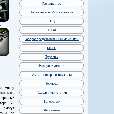
Катализатор
Техническое обслуживание
ГБЦ
иц
ТНВД
Газораспределительный механизм
МКПП
Турбины
Форсунки дизеля
Амортизаторы и пружины
Тормоза
я массу
Подшипники ступиц
жет быть
воренный
Генератор
торс. Вы
смогут
Двигатель
чтобы Вас