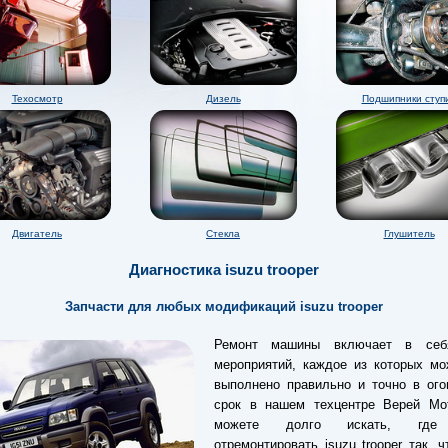
Техосмотр
Дизель
Подшипники ступ
Двигатель
Стекла
Глушитель
Диагностика isuzu trooper
Запчасти для любых модификаций isuzu trooper
Ремонт машины включает в себ
мероприятий, каждое из которых мо
выполнено правильно и точно в ого
срок в нашем техцентре Верей Мо
можете долго искать, где 
отремонтировать isuzu trooper так, 