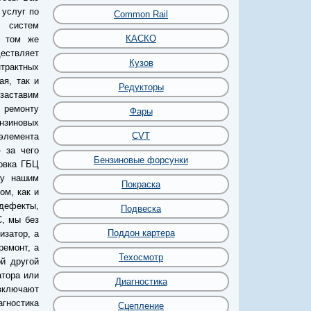
 услуг по
Common Rail
 систем
КАСКО
а том же
ествляет
Кузов
нтрактных
ая, так и
Редукторы
 заставим
 ремонту
Фары
нзиновых
CVT
элемента
 за чего
Бензиновые форсунки
овка ГБЦ
лу нашим
Покраска
ом, как и
дефекты,
Подвеска
, мы без
Поддон картера
изатор, а
ремонт, а
Техосмотр
й другой
атора или
Диагностика
 включают
гностика
Сцепление