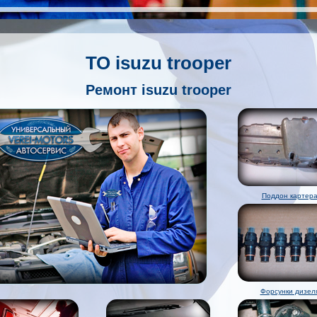
ТО isuzu trooper
Ремонт isuzu trooper
Поддон картер
Форсунки дизел