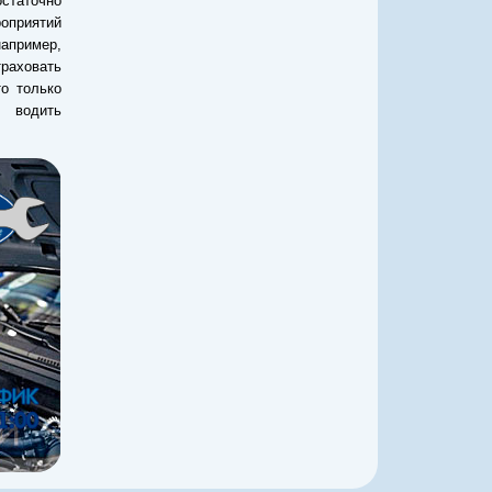
статочно
оприятий
апример,
раховать
то только
 водить