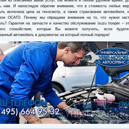
бая из описанных выше услуг, Вы можете в любое удобное время, до
ть нам. И напоследок обратим внимание, что в стоимость любых мер
ть включена цена за техосмотр, а также страхование автомобиля, н
ли ОСАГО. Почему мы обращаем внимание на то, что нужно заст
ль? Гарантия на запчасти и качество обслуживание isuzu trooper – э
ого спокойствия, которые Вы можете получить, если будете
ванный автомобиль в документах на который полный порядок!