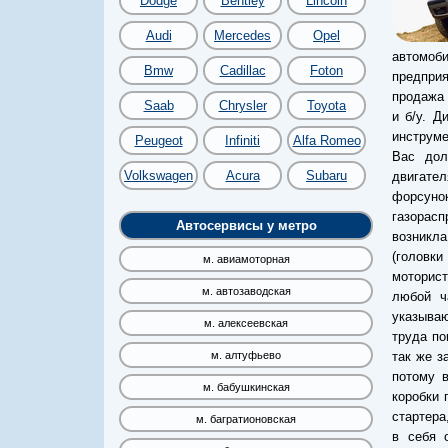
Dodge
Bentley
Lincoln
Audi
Mercedes
Opel
автомоб
Bmw
Cadillac
Foton
предпри
продажа 
Saab
Chrysler
Toyota
и б/у. Д
инструме
Peugeot
Infiniti
Alfa Romeo
Вас дол
Volkswagen
Acura
Subaru
двигате
форсуно
газорас
Автосервисы у метро
возникла
(головк
м. авиамоторная
моторист
м. автозаводская
любой ч
указываю
м. алексеевская
труда по
так же з
м. алтуфьево
потому 
м. бабушкинская
коробки 
стартера
м. багратионовская
в себя о