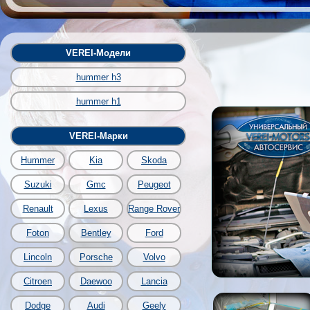
VEREI-Модели
hummer h3
hummer h1
VEREI-Марки
Hummer
Kia
Skoda
Suzuki
Gmc
Peugeot
Renault
Lexus
Range Rover
Foton
Bentley
Ford
Lincoln
Porsche
Volvo
Citroen
Daewoo
Lancia
Dodge
Audi
Geely