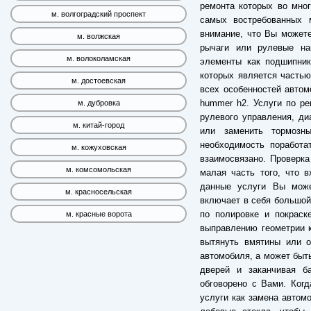
ремонта которых во мног
м. волгоградский проспект
самых востребованных 
внимание, что Вы может
м. волжская
рычаги или рулевые на
м. волоколамская
элементы как подшипник
которых является частью
м. достоевская
всех особенностей автом
hummer h2. Услуги по р
м. дубровка
рулевого управления, ди
м. китай-город
или заменить тормозн
необходимость поработа
м. кожуховская
взаимосвязано. Проверк
м. комсомольская
малая часть того, что в
данные услуги Вы може
м. красносельская
включает в себя большой 
по полировке и покраск
м. красные ворота
выправлению геометрии к
вытянуть вмятины или о
автомобиля, а может быть
дверей и заканчивая б
обговорено с Вами. Когд
услуги как замена автомо