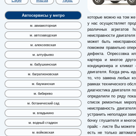
Eagle
Mazda
Tagaz
Автосервисы у метро
которые можно на том же
у нас осуществляет про
м. авиамоторная
различных агрегатов 
неисправности двигателя
м. автозаводская
может быть неисправнос
м. алексеевская
поможем правильно опере
дефекта. Опрессовка ил
м. алтуфьево
картера и многое друг
м. бабушкинская
кондиционера и климат 
двигателя. Когда речь ид
м. багратионовская
то, что замена любых к
рамках технического обс
м. бауманская
диагностика двигателя по
м. бибирево
определили по ряду пока
список ремонтных мероп
м. ботанический сад
неисправность двигател
м. владыкино
устранить неполадки заме
бочку глушителя и много
м. водный стадион
прайс - листе Вы можете 
есть не только автомат
м. войковская