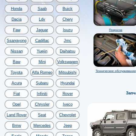
Honda
Saab
Buick
Dacia
Ldv
Chery
Faw
Jaguar
Isuzu
Покраска
Ssangyong
Cadillac
Jmc
Nissan
Yuejin
Daihatsu
Baw
Mini
Volkswagen
Техническое обслуживание
Toyota
Alfa Romeo
Mitsubishi
Acura
Subaru
Hyundai
Запч
Fiat
Infiniti
Rover
Opel
Chrysler
Iveco
Land Rover
Seat
Chevrolet
Bmw
Mercedes
Jeep