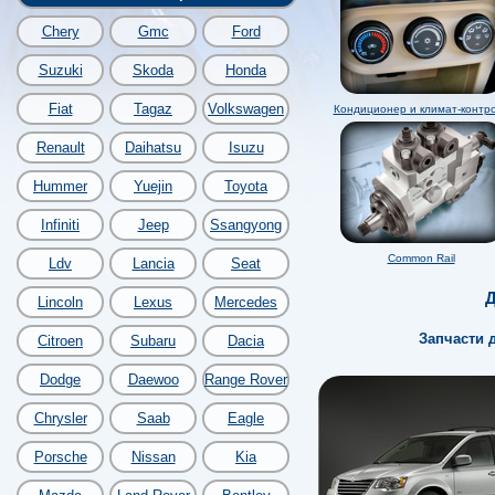
Chery
Gmc
Ford
Suzuki
Skoda
Honda
Fiat
Tagaz
Volkswagen
Кондиционер и климат-контр
Renault
Daihatsu
Isuzu
Hummer
Yuejin
Toyota
Infiniti
Jeep
Ssangyong
Common Rail
Ldv
Lancia
Seat
Д
Lincoln
Lexus
Mercedes
Запчасти 
Citroen
Subaru
Dacia
Dodge
Daewoo
Range Rover
Chrysler
Saab
Eagle
Porsche
Nissan
Kia