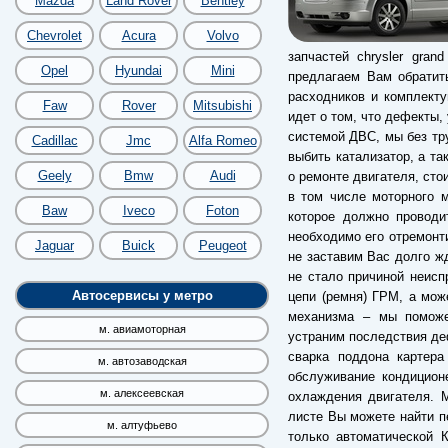
Mazda
Land Rover
Bentley
Chevrolet
Acura
Volvo
запчастей chrysler gra
Opel
Hyundai
Mini
предлагаем Вам обратит
расходников и комплекту
Faw
Rover
Mitsubishi
идет о том, что дефекты,
системой ДВС, мы без тр
Cadillac
Jmc
Alfa Romeo
выбить катализатор, а та
Geely
Bmw
Audi
о ремонте двигателя, сто
в том числе моторного 
Baw
Iveco
Foton
которое должно проводи
необходимо его отремонти
Jaguar
Buick
Peugeot
не заставим Вас долго ж
не стало причиной неисп
Автосервисы у метро
цепи (ремня) ГРМ, а мож
механизма – мы поможе
м. авиамоторная
устраним последствия деф
сварка поддона картера
м. автозаводская
обслуживание кондицион
м. алексеевская
охлаждения двигателя. 
листе Вы можете найти пе
м. алтуфьево
только автоматической 