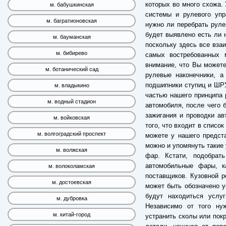
которых во много схожа.
м. бабушкинская
системы и рулевого упра
м. багратионовская
нужно ли перебрать руле
будет выявлено есть ли 
м. бауманская
поскольку здесь все взаи
м. бибирево
самых востребованных 
внимание, что Вы можете
м. ботанический сад
рулевые наконечники, а
подшипники ступиц и ШРУ
м. владыкино
частью нашего принципа 
м. водный стадион
автомобиля, после чего 
зажигания и проводки ав
м. войковская
того, что входит в списо
м. волгоградский проспект
можете у нашего предста
можно и упомянуть такие 
м. волжская
фар. Кстати, подобрат
автомобильные фары, к
м. волоколамская
поставщиков. Кузовной р
м. достоевская
может быть обозначено у
будут находиться услу
м. дубровка
Независимо от того ну
м. китай-город
устранить сколы или пок