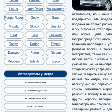
Dacia
Cadillac
Mini
Lexus
Land Rover
Volkswagen
автомобиля, но и цена з
Range Rover
Geely
Saab
предприятии. Мы предла
продажа не только расхо
Mazda
Skoda
Suzuki
и б/у. Чтобы не стало пр
или обрыв цепи (рем
Seat
Baw
Chevrolet
газораспределительного
Tagaz
Dodge
Toyota
возникла неполадка и у
(головки блока), а так
Daewoo
Foton
Nissan
мотористам, также как и 
любой части системы о
Peugeot
Infiniti
Iveco
указывающие на неиспра
труда поможет устранить
Автосервисы у метро
так же заварить бочку гл
нашем техцентре, как к
м. авиамоторная
необходимо его отремонт
список ремонтных меро
м. автозаводская
ремонт, а потому в наше
м. алексеевская
другой коробки переда
генератора или стартера,
м. алтуфьево
слесарный ремонт – одн