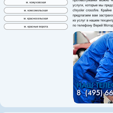
противотуманки можно ч
м. кожуховская
услуги, которые мы пред
chrysler crossfire. Край
м. комсомольская
предлагаем вам застрахо
м. красносельская
из услуг в нашем техцен
по телефону Верей Мотор
м. красные ворота