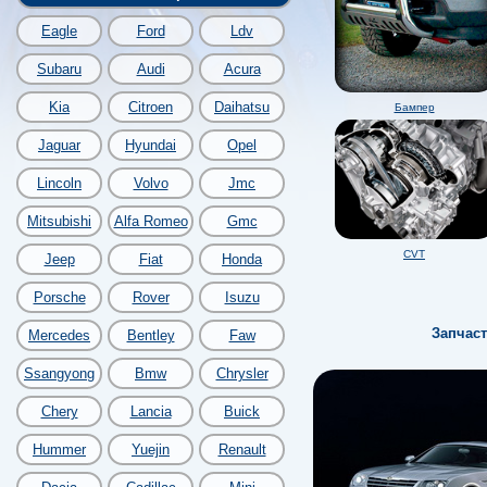
Eagle
Ford
Ldv
Subaru
Audi
Acura
Kia
Citroen
Daihatsu
Бампер
Jaguar
Hyundai
Opel
Lincoln
Volvo
Jmc
Mitsubishi
Alfa Romeo
Gmc
CVT
Jeep
Fiat
Honda
Porsche
Rover
Isuzu
Запчаст
Mercedes
Bentley
Faw
Ssangyong
Bmw
Chrysler
Chery
Lancia
Buick
Hummer
Yuejin
Renault