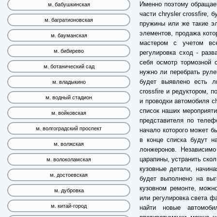
Именно поэтому обращае
м. бабушкинская
части chrysler crossfire,
м. багратионовская
пружины или же такие э
элементов, продажа кото
м. бауманская
мастером с учетом все
м. бибирево
регулировка сход - разва
себя осмотр тормозной с
м. ботанический сад
нужно ли перебрать руле
будет выявлено есть ли
м. владыкино
crossfire и редуктором, 
м. водный стадион
и проводки автомобиля chr
список наших мероприяти
м. войковская
представителя по телеф
м. волгоградский проспект
начало которого может бы
в конце списка будут н
м. волжская
лонжеронов. Независимо
царапины, устранить скол
м. волоколамская
кузовные детали, начина
м. достоевская
будет выполнено на выг
кузовном ремонте, можно
м. дубровка
или регулировка света фа
м. китай-город
найти новые автомобил