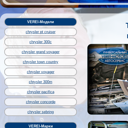
VEREI-Модели
chrysler pt cruiser
chrysler 300c
chrysler grand voyager
chrysler town country
chrysler voyager
chrysler 300m
chrysler pacifica
chrysler concorde
chrysler sebring
VEREI-Марки