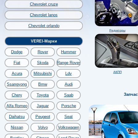
Chevrolet cruze
Chevrolet lanos
Chevrolet orlando
Редукторы
VEREI-Марки
Dodge
Rover
Hummer
Fiat
Skoda
Range Rover
АКПП
Acura
Mitsubishi
Ldv
Ssangyong
Bmw
Audi
Запчас
Chery
Toyota
Saab
Alfa Romeo
Jaguar
Porsche
Daihatsu
Peugeot
Seat
Nissan
Volvo
Volkswagen