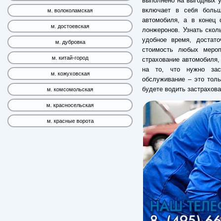
выполнено на выгодных у
включает в себя больш
м. волоколамская
автомобиля, а в конец 
м. достоевская
лонжеронов. Узнать скол
удобное время, достато
м. дубровка
стоимость любых мероп
м. китай-город
страхование автомобиля
на то, что нужно зас
м. кожуховская
обслуживание – это толь
будете водить застрахов
м. комсомольская
м. красносельская
м. красные ворота