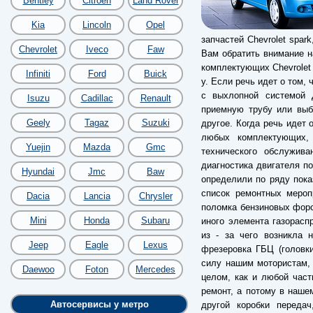
Bentley
Citroen
Land Rover
Kia
Lincoln
Opel
запчастей Chevrolet spar
Chevrolet
Iveco
Faw
Вам обратить внимание н
комплектующих Chevrolet s
Infiniti
Ford
Buick
у. Если речь идет о том,
с выхлопной системой 
Isuzu
Cadillac
Renault
приемную трубу или выби
Geely
Tagaz
Suzuki
другое. Когда речь идет 
любых комплектующих,
Yuejin
Mazda
Gmc
технического обслужив
диагностика двигателя по
Hyundai
Jmc
Baw
определили по ряду пока
список ремонтных мероп
Dacia
Lancia
Chrysler
поломка бензиновых форс
Mini
Honda
Subaru
иного элемента газорас
из - за чего возникла 
Jeep
Eagle
Lexus
фрезеровка ГБЦ (головки
силу нашим мотористам, 
Daewoo
Foton
Mercedes
целом, как и любой час
ремонт, а потому в наше
Автосервисы у метро
другой коробки переда