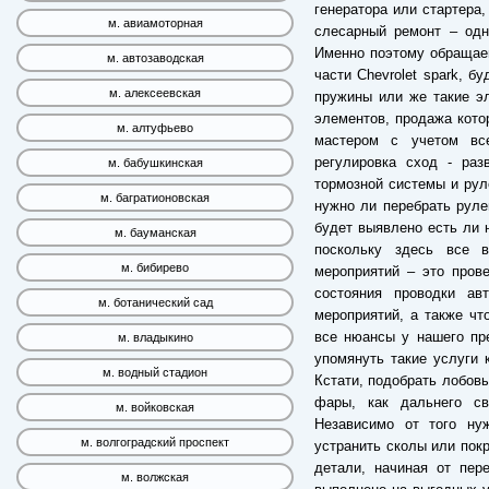
генератора или стартера,
м. авиамоторная
слесарный ремонт – одн
Именно поэтому обращае
м. автозаводская
части Chevrolet spark, б
м. алексеевская
пружины или же такие э
элементов, продажа кото
м. алтуфьево
мастером с учетом все
регулировка сход - раз
м. бабушкинская
тормозной системы и руле
м. багратионовская
нужно ли перебрать руле
будет выявлено есть ли 
м. бауманская
поскольку здесь все 
м. бибирево
мероприятий – это пров
состояния проводки ав
м. ботанический сад
мероприятий, а также чт
все нюансы у нашего пре
м. владыкино
упомянуть такие услуги 
м. водный стадион
Кстати, подобрать лобовы
фары, как дальнего св
м. войковская
Независимо от того ну
м. волгоградский проспект
устранить сколы или пок
детали, начиная от пер
м. волжская