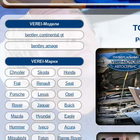
VEREI-Модели
Т
bentley continental gt
Р
bentley arnage
VEREI-Марки
Chrysler
Skoda
Honda
Fiat
Renault
Seat
Porsche
Lexus
Opel
Rover
Jaguar
Buick
Mazda
Hyundai
Eagle
Hummer
Iveco
Acura
Mitsubishi
Foton
Range Rover