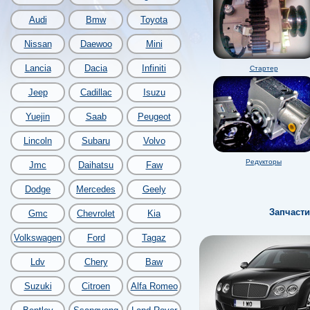
Audi
Bmw
Toyota
Nissan
Daewoo
Mini
Lancia
Dacia
Infiniti
Стартер
Jeep
Cadillac
Isuzu
Yuejin
Saab
Peugeot
Lincoln
Subaru
Volvo
Редукторы
Jmc
Daihatsu
Faw
Dodge
Mercedes
Geely
Запчасти
Gmc
Chevrolet
Kia
Volkswagen
Ford
Tagaz
Ldv
Chery
Baw
Suzuki
Citroen
Alfa Romeo