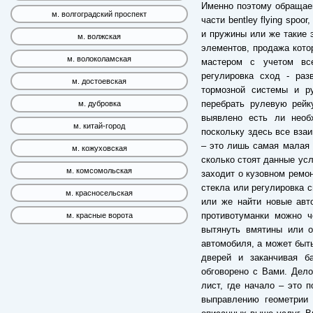
Именно поэтому обращае
м. волгоградский проспект
части bentley flying spoo
и пружины или же такие 
м. волжская
элементов, продажа кото
м. волоколамская
мастером с учетом все
регулировка сход - раз
м. достоевская
тормозной системы и ру
перебрать рулевую рейк
м. дубровка
выявлено есть ли необ
м. китай-город
поскольку здесь все вза
– это лишь самая малая ч
м. кожуховская
сколько стоят данные усл
м. комсомольская
заходит о кузовном ремон
стекла или регулировка с
м. красносельская
или же найти новые авто
противотуманки можно ч
м. красные ворота
вытянуть вмятины или о
автомобиля, а может быть
дверей и заканчивая б
обговорено с Вами. Дело
лист, где начало – это п
выправлению геометрии 