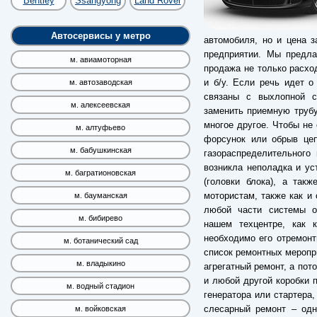
Bentley
Ssangyong
Land Rover
Автосервисы у метро
автомобиля, но и цена за
предприятии. Мы предла
м. авиамоторная
продажа не только расхо
и б/у. Если речь идет о
м. автозаводская
связаны с выхлопной с
м. алексеевская
заменить приемную трубу
многое другое. Чтобы не
м. алтуфьево
форсунок или обрыв цеп
м. бабушкинская
газораспределительного
возникла неполадка и у
м. багратионовская
(головки блока), а так
мотористам, также как и 
м. бауманская
любой части системы ох
м. бибирево
нашем техцентре, как к
необходимо его отремонт
м. ботанический сад
список ремонтных меропри
м. владыкино
агрегатный ремонт, а пот
и любой другой коробки п
м. водный стадион
генератора или стартера,
слесарный ремонт – одн
м. войковская