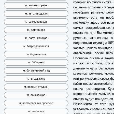
которых во много схожа.
м. авиамоторная
системы и рулевого упра
перебрать рулевую рейк
м. автозаводская
выявлено есть ли необ
м. алексеевская
поскольку здесь все взаи
самых востребованных 
м. алтуфьево
внимание, что Вы можете
рулевые наконечники, а
м. бабушкинская
подшипники ступиц и ШРУ
м. багратионовская
частью нашего принципа 
автомобиля, после чего
м. бауманская
Проверка системы зажиг
м. бибирево
малая часть того, что в
данные услуги Вы может
м. ботанический сад
кузовном ремонте, можно
или регулировка света фа
м. владыкино
найти новые автомобильн
м. водный стадион
наших поставщиков. Куз
которого может быть обоз
м. войковская
списка будут находиться
м. волгоградский проспект
Независимо от того ну
устранить сколы или пок
м. волжская