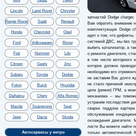
Mini
Tagaz
Yuejin
Lincoln
Land Rover
Chrysler
запчастей Dodge charger
Range Rover
Saab
Renault
Вам обратить внимание н
комплектующих Dodge cha
Honda
Chevrolet
Opel
идет о том, что дефекты,
системой ДВС, мы без тр
Ford
Volkswagen
Rover
выбить катализатор, а та
Fiat
Hummer
Ldv
о ремонте двигателя, сто
в том числе моторного 
Citroen
Geely
Jmc
которое должно проводи
необходимо его отремонти
Subaru
Toyota
Dodge
не заставим Вас долго ж
не стало причиной неисп
Foton
Buick
Hyundai
цепи (ремня) ГРМ, а мож
Daihatsu
Chery
Alfa Romeo
механизма – мы поможе
устраним последствия деф
Mazda
Ssangyong
Seat
сварка поддона картера
обслуживание кондицион
Jeep
Dacia
Skoda
охлаждения двигателя. 
листе Вы можете найти пе
Автосервисы у метро
только автоматической 