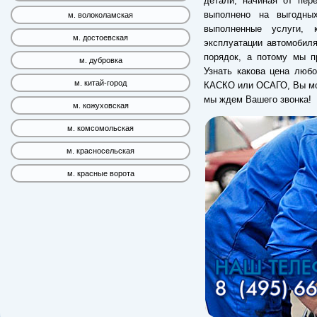
детали, начиная от пер
выполнено на выгодны
м. волоколамская
выполненные услуги, 
м. достоевская
эксплуатации автомобиля
порядок, а потому мы п
м. дубровка
Узнать какова цена любо
м. китай-город
КАСКО или ОСАГО, Вы мож
мы ждем Вашего звонка!
м. кожуховская
м. комсомольская
м. красносельская
м. красные ворота