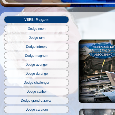
VEREI-Модели
Dodge neon
Dodge ram
Dodge intrepid
Dodge magnum
Dodge avenger
Dodge durango
Dodge challenger
Dodge caliber
Dodge grand caravan
Dodge caravan