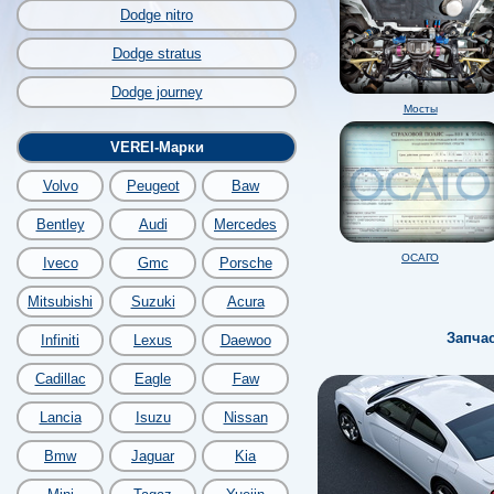
Dodge nitro
Dodge stratus
Dodge journey
Мосты
VEREI-Марки
Volvo
Peugeot
Baw
Bentley
Audi
Mercedes
ОСАГО
Iveco
Gmc
Porsche
Mitsubishi
Suzuki
Acura
Запча
Infiniti
Lexus
Daewoo
Cadillac
Eagle
Faw
Lancia
Isuzu
Nissan
Bmw
Jaguar
Kia